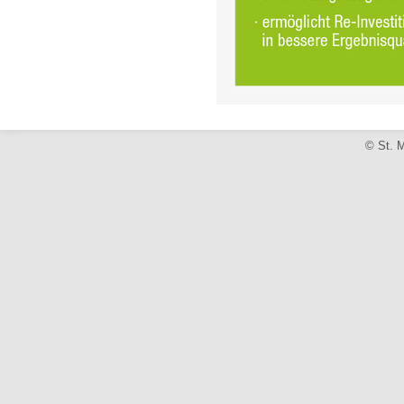
© St. M