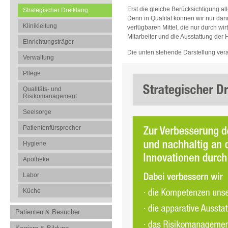
Erst die gleiche Berücksichtigung al
Strategischer Dreiklang
Denn in Qualität können wir nur dann
Klinikleitung
verfügbaren Mittel, die nur durch wir
Mitarbeiter und die Ausstattung der 
Einrichtungsträger
Die unten stehende Darstellung ver
Verwaltung
Pflege
Qualitäts- und
Risikomanagement
Seelsorge
Patientenfürsprecher
Hygiene
Apotheke
Labor
Küche
Patienten & Besucher