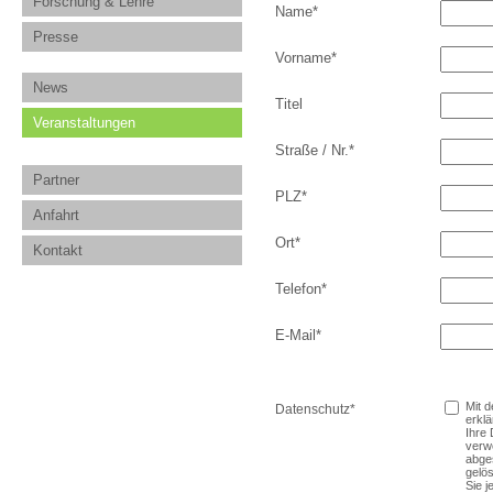
Forschung & Lehre
Name
*
Presse
Vorname
*
News
Titel
Veranstaltungen
Straße / Nr.
*
Partner
PLZ
*
Anfahrt
Ort
*
Kontakt
Telefon
*
E-Mail
*
Mit 
Datenschutz
*
erklä
Ihre 
verw
abge
gelös
Sie j