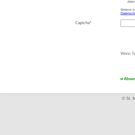
date
Weitere I
Datensch
Captcha
*
Wenn Si
© St. M