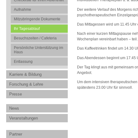
Checkliste für Ihren Aufenthalt
individuellen Therapieplan u. a. 
Der weitere Verlauf des Morgens ri
Aufnahme
psychotherapeutischen Einzelgespr
Mitzubringende Dokumente
Das Mittagessen wird um 11.45 Uh
Ihr Tagesablauf
Nach einer kurzen Mittagspause neh
Besuchszeiten / Cafeteria
Wochenplan vereinbart haben – teil.
Persönliche Unterstützung im
Das Kaffeetrinken findet um 14.30 U
Haus
Das Abendessen beginnt um 17.45 U
Entlassung
Der Tag klingt aus mit gemeinsam or
Angebot.
Karriere & Bildung
Um dem intensiven therapeutischen 
Forschung & Lehre
spätestens 23.00 Uhr für sinnvoll.
Presse
News
Veranstaltungen
Partner