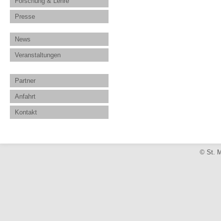
Forschung & Lehre
Presse
News
Veranstaltungen
Partner
Anfahrt
Kontakt
© St. M