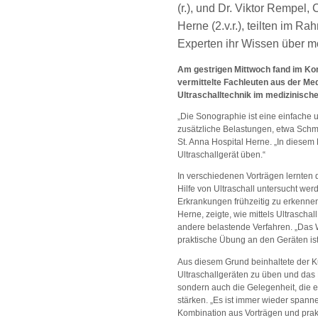
(r.), und Dr. Viktor Rempel,
Herne (2.v.r.), teilten im
Experten ihr Wissen über m
Am gestrigen Mittwoch fand im Kon
vermittelte Fachleuten aus der Me
Ultraschalltechnik im medizinisch
„Die Sonographie ist eine einfache 
zusätzliche Belastungen, etwa Schmer
St. Anna Hospital Herne. „In diesem
Ultraschallgerät üben.“
In verschiedenen Vorträgen lernten
Hilfe von Ultraschall untersucht we
Erkrankungen frühzeitig zu erkennen.
Herne, zeigte, wie mittels Ultrasch
andere belastende Verfahren. „Das Wi
praktische Übung an den Geräten ist 
Aus diesem Grund beinhaltete der Kur
Ultraschallgeräten zu üben und das E
sondern auch die Gelegenheit, die 
stärken. „Es ist immer wieder spann
Kombination aus Vorträgen und pra