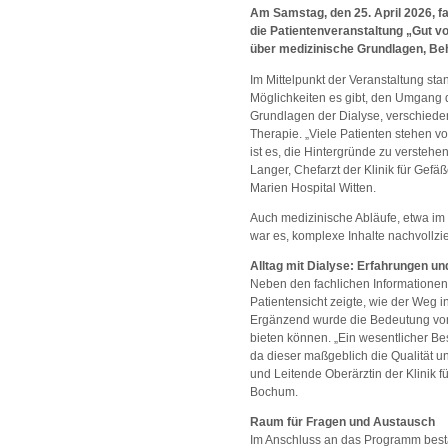
Am Samstag, den 25. April 2026, f
die Patientenveranstaltung „Gut vor
über medizinische Grundlagen, Beh
Im Mittelpunkt der Veranstaltung st
Möglichkeiten es gibt, den Umgang d
Grundlagen der Dialyse, verschied
Therapie. „Viele Patienten stehen v
ist es, die Hintergründe zu verstehen
Langer, Chefarzt der Klinik für Gefä
Marien Hospital Witten.
Auch medizinische Abläufe, etwa im 
war es, komplexe Inhalte nachvollzi
Alltag mit Dialyse: Erfahrungen u
Neben den fachlichen Informationen
Patientensicht zeigte, wie der Weg 
Ergänzend wurde die Bedeutung von 
bieten können. „Ein wesentlicher Be
da dieser maßgeblich die Qualität un
und Leitende Oberärztin der Klinik f
Bochum.
Raum für Fragen und Austausch
Im Anschluss an das Programm besta