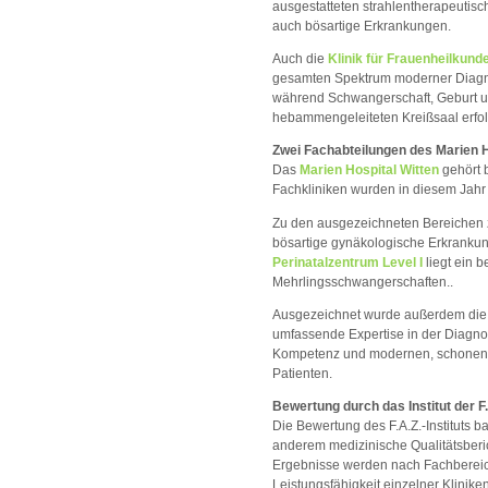
ausgestatteten strahlentherapeutis
auch bösartige Erkrankungen.
Auch die
Klinik für Frauenheilkund
gesamten Spektrum moderner Diagno
während Schwangerschaft, Geburt un
hebammengeleiteten Kreißsaal erfo
Zwei Fachabteilungen des Marien H
Das
Marien Hospital Witten
gehört 
Fachkliniken wurden in diesem Jahr
Zu den ausgezeichneten Bereichen 
bösartige gynäkologische Erkrankun
Perinatalzentrum Level I
liegt ein 
Mehrlingsschwangerschaften..
Ausgezeichnet wurde außerdem di
umfassende Expertise in der Diagno
Kompetenz und modernen, schonende
Patienten.
Bewertung durch das Institut der F.
Die Bewertung des F.A.Z.-Instituts ba
anderem medizinische Qualitätsberic
Ergebnisse werden nach Fachbereich
Leistungsfähigkeit einzelner Klinike