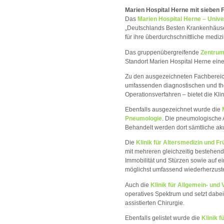
Marien Hospital Herne mit sieben
Das
Marien Hospital Herne – Unive
„Deutschlands Besten Krankenhäuse
für ihre überdurchschnittliche mediz
Das gruppenübergreifende
Zentrum 
Standort Marien Hospital Herne ein
Zu den ausgezeichneten Fachberei
umfassenden diagnostischen und the
Operationsverfahren – bietet die Kl
Ebenfalls ausgezeichnet wurde die
Pneumologie
. Die pneumologische A
Behandelt werden dort sämtliche a
Die
Klinik für Altersmedizin und Fr
mit mehreren gleichzeitig bestehen
Immobilität und Stürzen sowie auf ein
möglichst umfassend wiederherzuste
Auch die
Klinik für Allgemein- und 
operatives Spektrum und setzt dabei 
assistierten Chirurgie.
Ebenfalls gelistet wurde die
Klinik 