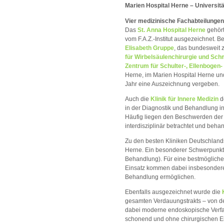
Marien Hospital Herne – Universit
Vier medizinische Fachabteilungen
Das
St. Anna Hospital Herne
gehört
vom F.A.Z.-Institut ausgezeichnet. 
Elisabeth Gruppe
, das bundesweit 
für Wirbelsäulenchirurgie und Sch
Zentrum für Schulter-, Ellenbogen
Herne, im Marien Hospital Herne und
Jahr eine Auszeichnung vergeben.
Auch die
Klinik für Innere Medizin
d
in der Diagnostik und Behandlung in
Häufig liegen den Beschwerden der 
interdisziplinär betrachtet und beha
Zu den besten Kliniken Deutschland
Herne. Ein besonderer Schwerpunkt 
Behandlung). Für eine bestmögliche
Einsatz kommen dabei insbesondere 
Behandlung ermöglichen.
Ebenfalls ausgezeichnet wurde die
gesamten Verdauungstrakts – von de
dabei moderne endoskopische Verfa
schonend und ohne chirurgischen Ein