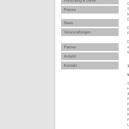
Forschung & Lehre
D
S
Presse
k
D
News
D
Veranstaltungen
P
D
Partner
u
ü
Anfahrt
Kontakt
W
S
H
E
R
U