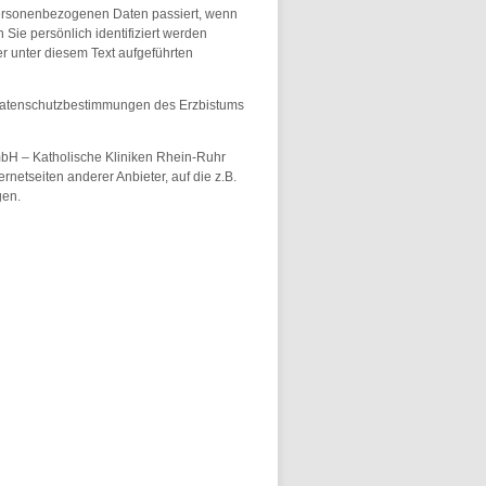
personenbezogenen Daten passiert, wenn
ie persönlich identifiziert werden
 unter diesem Text aufgeführten
 Datenschutzbestimmungen des Erzbistums
 GmbH – Katholische Kliniken Rhein-Ruhr
netseiten anderer Anbieter, auf die z.B.
gen.