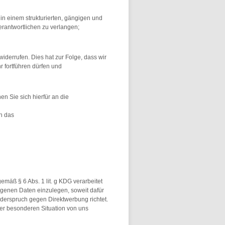
n einem strukturierten, gängigen und
rantwortlichen zu verlangen;
iderrufen. Dies hat zur Folge, dass wir
hr fortführen dürfen und
n Sie sich hierfür an die
ch das
mäß § 6 Abs. 1 lit. g KDG verarbeitet
genen Daten einzulegen, soweit dafür
iderspruch gegen Direktwerbung richtet.
ner besonderen Situation von uns