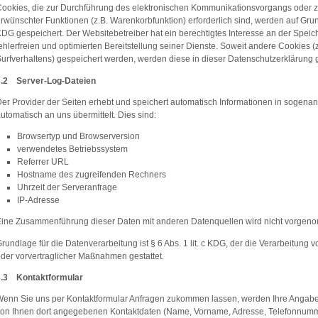
ookies, die zur Durchführung des elektronischen Kommunikationsvorgangs oder zu
rwünschter Funktionen (z.B. Warenkorbfunktion) erforderlich sind, werden auf Grund
DG gespeichert. Der Websitebetreiber hat ein berechtigtes Interesse an der Spei
ehlerfreien und optimierten Bereitstellung seiner Dienste. Soweit andere Cookies (
urfverhaltens) gespeichert werden, werden diese in dieser Datenschutzerklärung 
3.2 Server-Log-Dateien
er Provider der Seiten erhebt und speichert automatisch Informationen in sogenan
utomatisch an uns übermittelt. Dies sind:
Browsertyp und Browserversion
verwendetes Betriebssystem
Referrer URL
Hostname des zugreifenden Rechners
Uhrzeit der Serveranfrage
IP-Adresse
ine Zusammenführung dieser Daten mit anderen Datenquellen wird nicht vorgen
rundlage für die Datenverarbeitung ist § 6 Abs. 1 lit. c KDG, der die Verarbeitung 
der vorvertraglicher Maßnahmen gestattet.
3.3 Kontaktformular
enn Sie uns per Kontaktformular Anfragen zukommen lassen, werden Ihre Angaben
on Ihnen dort angegebenen Kontaktdaten (Name, Vorname, Adresse, Telefonnumm