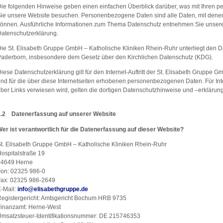
ie folgenden Hinweise geben einen einfachen Überblick darüber, was mit Ihren 
ie unsere Website besuchen. Personenbezogene Daten sind alle Daten, mit denen S
önnen. Ausführliche Informationen zum Thema Datenschutz entnehmen Sie unserer
atenschutzerklärung.
ie St. Elisabeth Gruppe GmbH – Katholische Kliniken Rhein-Ruhr unterliegt den
aderborn, insbesondere dem Gesetz über den Kirchlichen Datenschutz (KDG).
iese Datenschutzerklärung gilt für den Internet-Auftritt der St. Elisabeth Gruppe
nd für die über diese Internetseiten erhobenen personenbezogenen Daten. Für Inter
ber Links verwiesen wird, gelten die dortigen Datenschutzhinweise und –erklärun
1.2 Datenerfassung auf unserer Website
er ist verantwortlich für die Datenerfassung auf dieser Website?
t. Elisabeth Gruppe GmbH – Katholische Kliniken Rhein-Ruhr
ospitalstraße 19
44649 Herne
Fon: 02325 986-0
Fax: 02325 986-2649
-Mail:
info
@
elisabethgruppe.de
egistergericht: Amtsgericht Bochum HRB 9735
Finanzamt: Herne-West
msatzsteuer-Identifikationsnummer: DE 215746353