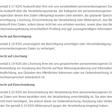
emäß § 17 KDG Auskunft über Ihre von uns verarbeiteten personenbezogenen Da
ie Auskunft über die Verarbeitungszwecke, die Kategorie der personenbezogenen
egenüber denen Ihre Daten offengelegt wurden oder werden, die geplante Speich
erichtigung, Löschung, Einschränkung der Verarbeitung oder Widerspruch, das B
erkunft ihrer Daten, sofern diese nicht bei uns erhoben wurden, sowie über das B
ntscheidungsfindung einschließlich Profiling und ggf. aussagekräftigen Informatio
echt auf Berichtigung
emäß § 18 KDG unverzüglich die Berichtigung unrichtiger oder Vervollständigung 
personenbezogenen Daten zu verlangen;
Recht auf Löschung
emäß § 19 KDG die Löschung Ihrer bei uns gespeicherten personenbezogenen Date
erarbeitung zur Ausübung des Rechts auf freie Meinungsäußerung und Information, 
erpflichtung, aus Gründen des öffentlichen Interesses oder zur Geltendmachung,
echtsansprüchen erforderlich ist;
Recht auf Einschränkung
emäß § 20 KDG die Einschränkung der Verarbeitung Ihrer personenbezogenen Date
er Daten von Ihnen bestritten wird, die Verarbeitung unrechtmäßig ist, Sie aber 
icht mehr benötigen, Sie jedoch diese zur Geltendmachung, Ausübung oder Vert
der Sie gemäß § 23 KDG Widerspruch gegen die Verarbeitung eingelegt haben;