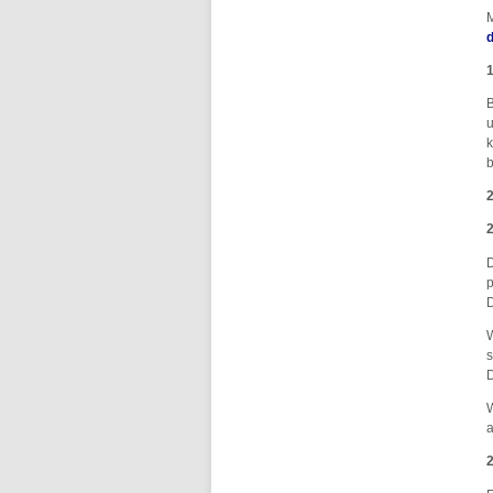
M
1
B
u
k
b
2
D
p
D
s
D
W
a
2