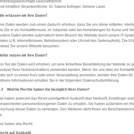
ertretungsberechtigte Geschäftsführer
nd inhaltlich Verantwortlicher: Dr. Sabine Edlinger, Simone Lauer
ie erfassen wir Ihre Daten?
hre Daten werden zum einen dadurch erhoben, dass Sie uns diese mitteilen. Hierb
ie Sie in ein Kontaktformular, im Jobportal oder bei Anmeldungen für Kurse und V
ndere Daten werden automatisch beim Besuch der Website durch unsere IT-Systeme
aten (z.B. Internetbrowser, Betriebssystem oder Uhrzeit des Seitenaufrufs). Die Er
obald Sie unsere Website besuchen.
ofür nutzen wir Ihre Daten?
in Teil der Daten wird erhoben, um eine fehlerfreie Bereitstellung der Website zu
nalyse Ihres Nutzerverhaltens verwendet werden. Wenn Sie uns über ein Kontaktf
der sich zu einem Kurs oder einer Veranstaltung anmelden, werden Ihre Daten für 
ähere Informationen erhalten Sie in der folgenden Datenschutzerklärung.
1.3 Welche Rechte haben Sie bezüglich Ihrer Daten?
ie haben jederzeit das Recht unentgeltlich Auskunft über Herkunft, Empfänger und
espeicherten personenbezogenen Daten zu erhalten. Sie haben außerdem ein Rech
öschung dieser Daten zu verlangen. Des Weiteren steht Ihnen ein Beschwerderech
u.
ie haben das Recht:
Recht auf Auskunft