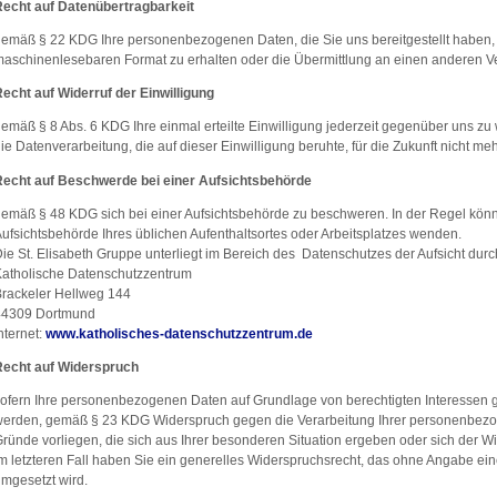
Recht auf Datenübertragbarkeit
emäß § 22 KDG Ihre personenbezogenen Daten, die Sie uns bereitgestellt haben, i
aschinenlesebaren Format zu erhalten oder die Übermittlung an einen anderen Ve
echt auf Widerruf der Einwilligung
emäß § 8 Abs. 6 KDG Ihre einmal erteilte Einwilligung jederzeit gegenüber uns zu w
ie Datenverarbeitung, die auf dieser Einwilligung beruhte, für die Zukunft nicht me
Recht auf Beschwerde bei einer Aufsichtsbehörde
emäß § 48 KDG sich bei einer Aufsichtsbehörde zu beschweren. In der Regel könne
ufsichtsbehörde Ihres üblichen Aufenthaltsortes oder Arbeitsplatzes wenden.
ie St. Elisabeth Gruppe unterliegt im Bereich des Datenschutzes der Aufsicht dur
atholische Datenschutzzentrum
rackeler Hellweg 144
44309 Dortmund
nternet:
www.katholisches-datenschutzzentrum.de
Recht auf Widerspruch
ofern Ihre personenbezogenen Daten auf Grundlage von berechtigten Interessen ge
erden, gemäß § 23 KDG Widerspruch gegen die Verarbeitung Ihrer personenbezo
ründe vorliegen, die sich aus Ihrer besonderen Situation ergeben oder sich der W
m letzteren Fall haben Sie ein generelles Widerspruchsrecht, das ohne Angabe ei
mgesetzt wird.