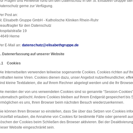
ür Fragen und Hinweise rund um den Datenschutz in der St. Elisabeth Gruppe steht
atenschutz gerne zur Verfügung.
er Post an:
t. Elisabeth Gruppe GmbH - Katholische Kliniken Rhein-Ruhr
eauftragter für den Datenschutz
ospitalstraße 19
44649 Herne
er E-Mail an:
datenschutz
@
elisabethgruppe.de
3. Datenerfassung auf unserer Website
3.1 Cookies
ie Internetseiten verwenden teilweise sogenannte Cookies. Cookies richten auf 
nthalten keine Viren. Cookies dienen dazu, unser Angebot nutzerfreundlicher, effe
ind kleine Textdateien, die auf Ihrem Rechner abgelegt werden und die Ihr Browser
ie meisten der von uns verwendeten Cookies sind so genannte “Session-Cookies
utomatisch gelöscht. Andere Cookies bleiben auf Ihrem Endgerät gespeichert bis 
rmöglichen es uns, Ihren Browser beim nächsten Besuch wiederzuerkennen.
ie können Ihren Browser so einstellen, dass Sie über das Setzen von Cookies inf
inzelfall erlauben, die Annahme von Cookies für bestimmte Fälle oder generell a
öschen der Cookies beim Schließen des Browser aktivieren. Bei der Deaktivierung
ieser Website eingeschränkt sein.