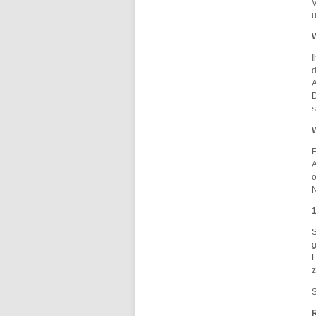
V
u
W
I
d
A
D
s
W
E
A
o
N
S
g
L
z
S