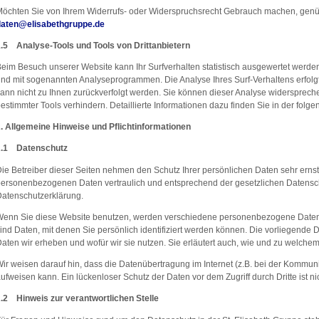
öchten Sie von Ihrem Widerrufs- oder Widerspruchsrecht Gebrauch machen, genüg
daten
@
elisabethgruppe.de
.5 Analyse-Tools und Tools von Drittanbietern
eim Besuch unserer Website kann Ihr Surfverhalten statistisch ausgewertet werden
nd mit sogenannten Analyseprogrammen. Die Analyse Ihres Surf-Verhaltens erfolgt
ann nicht zu Ihnen zurückverfolgt werden. Sie können dieser Analyse widersprech
estimmter Tools verhindern. Detaillierte Informationen dazu finden Sie in der fol
. Allgemeine Hinweise und Pflichtinformationen
2.1 Datenschutz
ie Betreiber dieser Seiten nehmen den Schutz Ihrer persönlichen Daten sehr ernst
ersonenbezogenen Daten vertraulich und entsprechend der gesetzlichen Datensch
atenschutzerklärung.
Wenn Sie diese Website benutzen, werden verschiedene personenbezogene Date
ind Daten, mit denen Sie persönlich identifiziert werden können. Die vorliegende 
aten wir erheben und wofür wir sie nutzen. Sie erläutert auch, wie und zu welche
ir weisen darauf hin, dass die Datenübertragung im Internet (z.B. bei der Kommuni
ufweisen kann. Ein lückenloser Schutz der Daten vor dem Zugriff durch Dritte ist ni
.2 Hinweis zur verantwortlichen Stelle