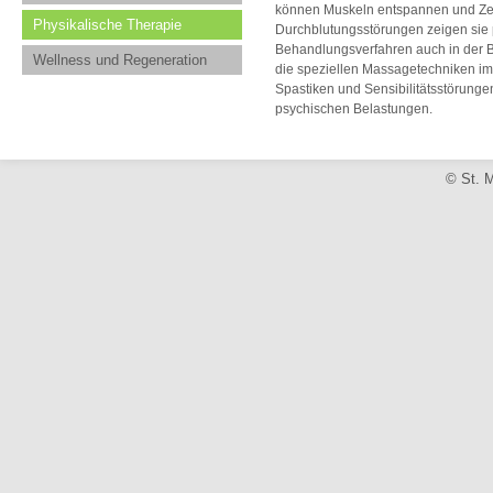
können Muskeln entspannen und Zer
Physikalische Therapie
Durchblutungsstörungen zeigen sie p
Behandlungsverfahren auch in der
Wellness und Regeneration
die speziellen Massagetechniken i
Spastiken und Sensibilitätsstörun
psychischen Belastungen.
© St. M