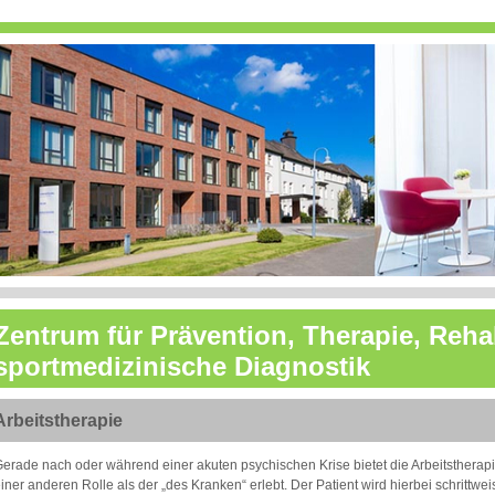
Zentrum für Prävention, Therapie, Reha
sportmedizinische Diagnostik
Arbeitstherapie
erade nach oder während einer akuten psychischen Krise bietet die Arbeitstherapie 
iner anderen Rolle als der „des Kranken“ erlebt. Der Patient wird hierbei schrittwei