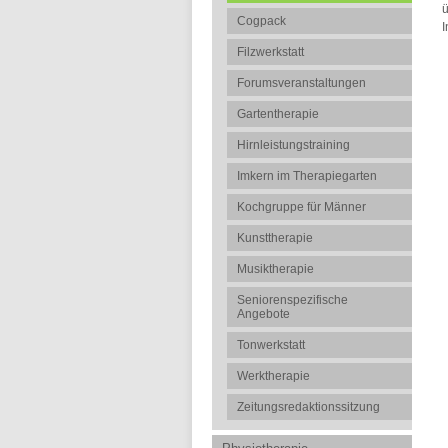
ü
Cogpack
I
Filzwerkstatt
Forumsveranstaltungen
Gartentherapie
Hirnleistungstraining
Imkern im Therapiegarten
Kochgruppe für Männer
Kunsttherapie
Musiktherapie
Seniorenspezifische
Angebote
Tonwerkstatt
Werktherapie
Zeitungsredaktionssitzung