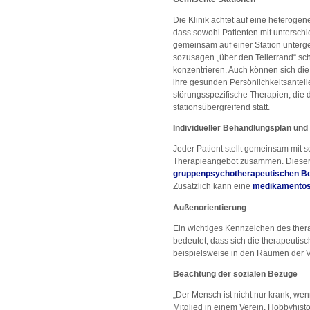
Die Klinik achtet auf eine heteroge
dass sowohl Patienten mit unterschi
gemeinsam auf einer Station untergeb
sozusagen „über den Tellerrand“ s
konzentrieren. Auch können sich die
ihre gesunden Persönlichkeitsantei
störungsspezifische Therapien, die 
stationsübergreifend statt.
Individueller Behandlungsplan u
Jeder Patient stellt gemeinsam mit
Therapieangebot zusammen. Dieser 
gruppenpsychotherapeutischen B
Zusätzlich kann eine
medikamentös
Außenorientierung
Ein wichtiges Kennzeichen des thera
bedeutet, dass sich die therapeutisc
beispielsweise in den Räumen der Vo
Beachtung der sozialen Bezüge
„Der Mensch ist nicht nur krank, wenn
Mitglied in einem Verein, Hobbyhisto