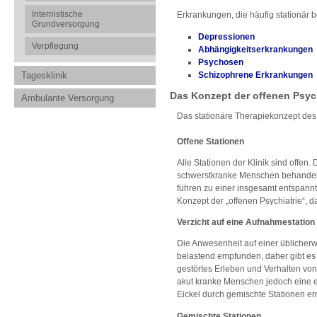
Internistische
Erkrankungen, die häufig stationär 
Grundversorgung
Depressionen
Verpflegung
Abhängigkeitserkrankungen
Psychosen
Schizophrene Erkrankungen
Tagesklinik
Das Konzept der offenen Psych
Ambulante Versorgung
Das stationäre Therapiekonzept des 
Offene Stationen
Alle Stationen der Klinik sind offen
schwerstkranke Menschen behandelt 
führen zu einer insgesamt entspannt
Konzept der „offenen Psychiatrie“,
Verzicht auf eine Aufnahmestation
Die Anwesenheit auf einer üblicherw
belastend empfunden, daher gibt es d
gestörtes Erleben und Verhalten von
akut kranke Menschen jedoch eine e
Eickel durch gemischte Stationen err
Gemischte Stationen