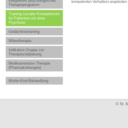
Integriertes psychologisches
kompetenten Verhaltens angeboten.
Therapieprogramm
Training sozialer Kompetenzen
für Patienten mit einer
Psychose
Gedächtnistraining
Milieutherapie
Indikative Gruppe zur
Therapiezielplanung
Medikamentöse Therapie
(Pharmakotherapie)
Mutter-Kind-Behandlung
© St. M